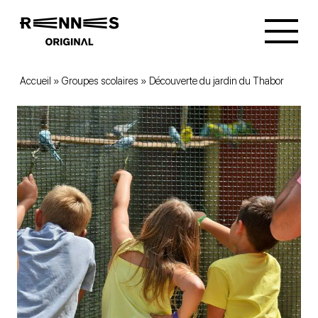
Accueil
»
Groupes scolaires
»
Découverte du jardin du Thabor